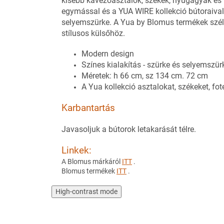
kisebb kávézóasztalok, székek, nyugágyak és
egymással és a YUA WIRE kollekció bútoraival i
selyemszürke. A Yua by Blomus termékek széle
stílusos külsőhöz.
Modern design
Színes kialakítás - szürke és selyemszür
Méretek: h 66 cm, sz 134 cm. 72 cm
A Yua kollekció asztalokat, székeket, fo
Karbantartás
Javasoljuk a bútorok letakarását télre.
Linkek:
A Blomus márkáról
ITT
.
Blomus termékek
ITT
.
High-contrast mode