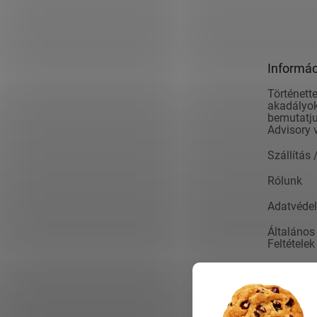
á
b
l
é
Informác
c
Történette
akadályok
bemutatju
Advisory 
Szállítás 
Rólunk
Adatvédel
Általános
Feltételek
Kapcsola