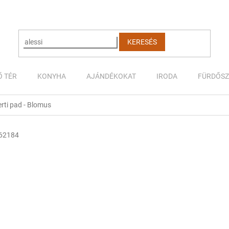
KERESÉS
Ő TÉR
KONYHA
AJÁNDÉKOKAT
IRODA
FÜRDŐS
rti pad - Blomus
62184