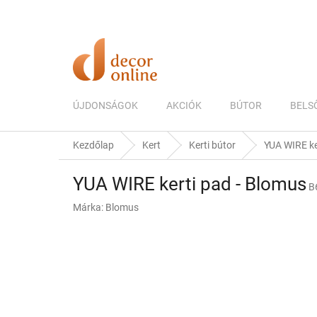
Ugrás
a
fő
tartalomhoz
ÚJDONSÁGOK
AKCIÓK
BÚTOR
BELS
Kezdőlap
Kert
Kerti bútor
YUA WIRE ke
YUA WIRE kerti pad - Blomus
B
Márka:
Blomus