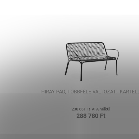
HIRAY PAD, TÖBBFÉLE VÁLTOZAT - KARTEL
238 661 Ft ÁFA nélkül
288 780 Ft
L