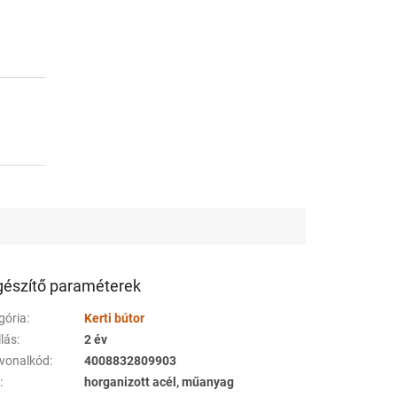
gészítő paraméterek
gória
:
Kerti bútor
llás
:
2 év
vonalkód
:
4008832809903
a
:
horganizott acél, műanyag