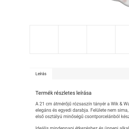
Leírás
Termék részletes leírása
A 21 cm átmérőjű rózsaszín tányér a Wik & Wa
elegáns és egyedi darabja. Felülete nem sima
első osztályú minőségű csontporcelánból készü
Ideális mindennapi étkezéshez és ünnepi alka