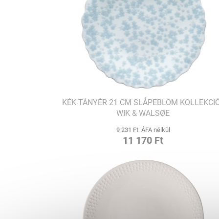
KÉK TÁNYÉR 21 CM SLÅPEBLOM KOLLEKCIÓ
WIK & WALSØE
9 231 Ft ÁFA nélkül
11 170 Ft