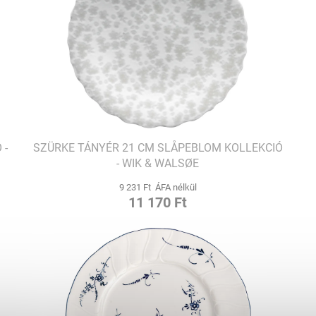
 -
SZÜRKE TÁNYÉR 21 CM SLÅPEBLOM KOLLEKCIÓ
- WIK & WALSØE
9 231 Ft ÁFA nélkül
11 170 Ft