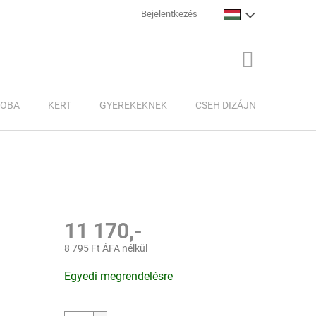
Bejelentkezés
KOSÁR
ZOBA
KERT
GYEREKEKNEK
CSEH DIZÁJN
INSPI
11 170,-
8 795 Ft ÁFA nélkül
Egységár:
Egyedi megrendelésre