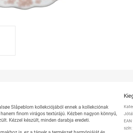
Kie
lsøe Slåpeblom kollekciójából ennek a kollekciónak
Kate
, hanem finom virágos textúrájú. Kézben nagyon könnyű,
Jótá
lt. Kézzel készült, minden darabja eredeti.
EAN 
szín
:
lmakhoz is, ez a tányér a természet harmóniáját és