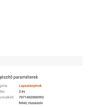
gészítő paraméterek
gória
:
Lapostányérok
llás
:
2 év
vonalkód
:
7071402006993
fehér, rózsaszín