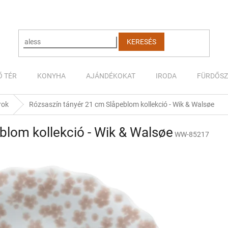
KERESÉS
Ő TÉR
KONYHA
AJÁNDÉKOKAT
IRODA
FÜRDŐS
rok
Rózsaszín tányér 21 cm Slåpeblom kollekció - Wik & Walsøe
blom kollekció - Wik & Walsøe
WW-85217