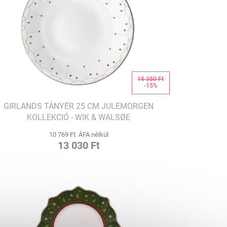
15 350 Ft
-15%
GIRLANDS TÁNYÉR 25 CM JULEMORGEN
KOLLEKCIÓ - WIK & WALSØE
10 769 Ft ÁFA nélkül
13 030 Ft