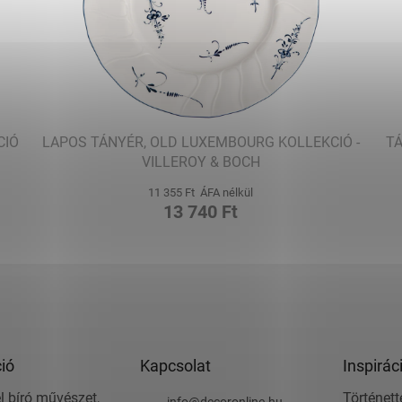
CIÓ
LAPOS TÁNYÉR, OLD LUXEMBOURG KOLLEKCIÓ -
TÁ
VILLEROY & BOCH
11 355 Ft ÁFA nélkül
13 740 Ft
ió
Kapcsolat
Inspirác
l bíró művészet,
Történett