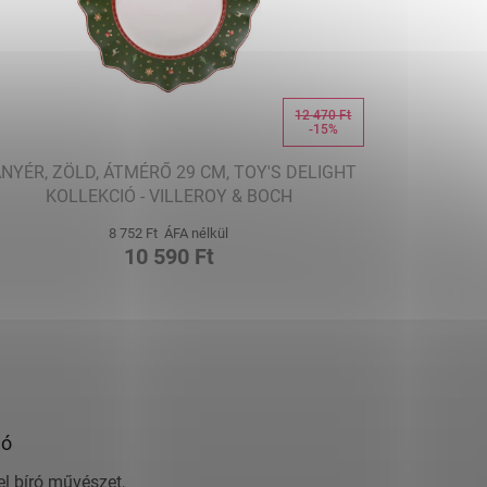
12 470 Ft
-15%
NYÉR, ZÖLD, ÁTMÉRŐ 29 CM, TOY'S DELIGHT
KOLLEKCIÓ - VILLEROY & BOCH
8 752 Ft ÁFA nélkül
10 590 Ft
ió
el bíró művészet,