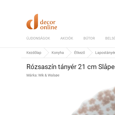
Ugrás
a
fő
tartalomhoz
ÚJDONSÁGOK
AKCIÓK
BÚTOR
BELS
Kezdőlap
Konyha
Étkező
Lapostányé
Rózsaszín tányér 21 cm Slåpe
Márka:
Wik & Walsøe