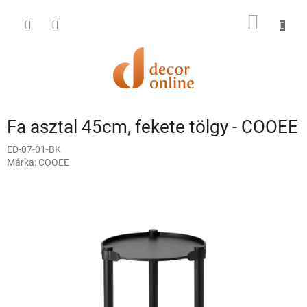
Ugrás
a
KOSÁR
fő
tartalomhoz
Fa asztal 45cm, fekete tölgy - COOEE
ED-07-01-BK
Márka:
COOEE