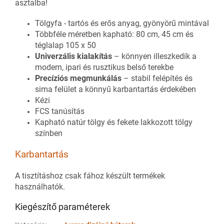
asztalba!
Tölgyfa - tartós és erős anyag, gyönyörű mintával
Többféle méretben kapható: 80 cm, 45 cm és
téglalap 105 x 50
Univerzális kialakítás
– könnyen illeszkedik a
modern, ipari és rusztikus belső terekbe
Precíziós megmunkálás
– stabil felépítés és
sima felület a könnyű karbantartás érdekében
Kézi
FCS tanúsítás
Kapható natúr tölgy és fekete lakkozott tölgy
színben
Karbantartás
A tisztításhoz csak fához készült termékek
használhatók.
Kiegészítő paraméterek