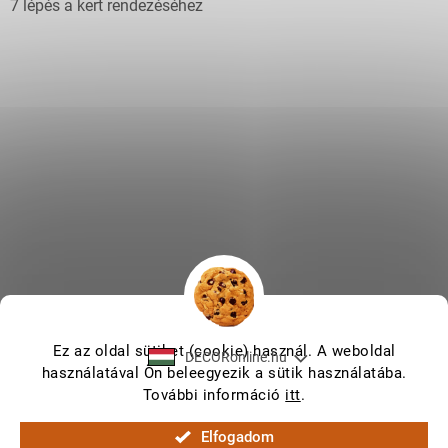
7 lépés a kert rendezéséhez
Ez az oldal sütiket (cookie) használ. A weboldal
DECORonline.hu
használatával Ön beleegyezik a sütik használatába.
További információ
itt
.
Shoptet készítette
Elfogadom