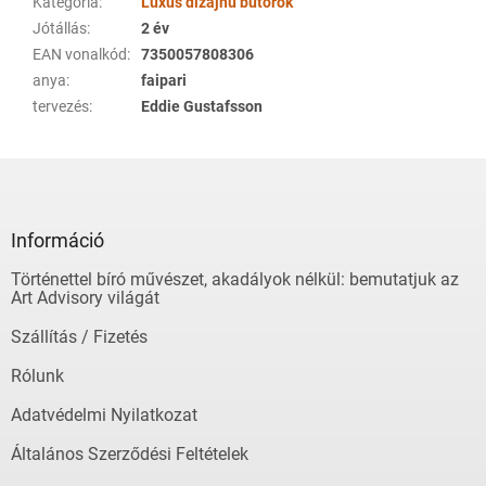
Kategória
:
Luxus dizájnú bútorok
Jótállás
:
2 év
EAN vonalkód
:
7350057808306
anya
:
faipari
tervezés
:
Eddie Gustafsson
L
á
b
l
Információ
é
Történettel bíró művészet, akadályok nélkül: bemutatjuk az
c
Art Advisory világát
Szállítás / Fizetés
Rólunk
Adatvédelmi Nyilatkozat
Általános Szerződési Feltételek