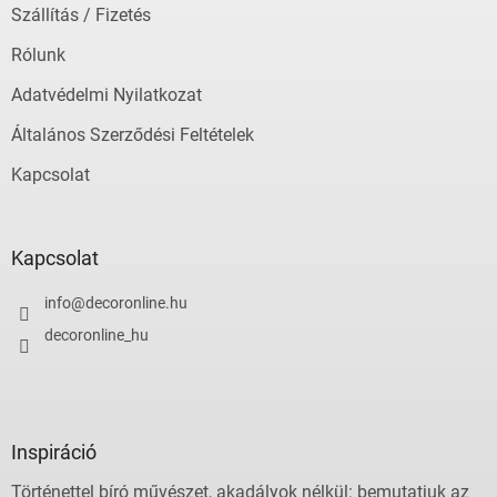
Szállítás / Fizetés
Rólunk
Adatvédelmi Nyilatkozat
Általános Szerződési Feltételek
Kapcsolat
Kapcsolat
info
@
decoronline.hu
decoronline_hu
Inspiráció
Történettel bíró művészet, akadályok nélkül: bemutatjuk az