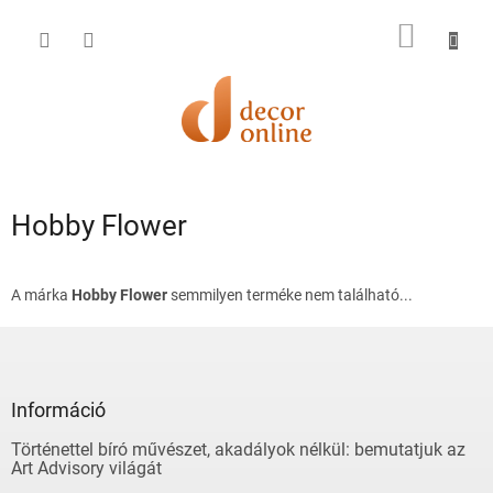
Ugrás
a
KOSÁR
fő
tartalomhoz
Hobby Flower
A márka
Hobby Flower
semmilyen terméke nem található...
L
á
b
l
Információ
é
Történettel bíró művészet, akadályok nélkül: bemutatjuk az
c
Art Advisory világát