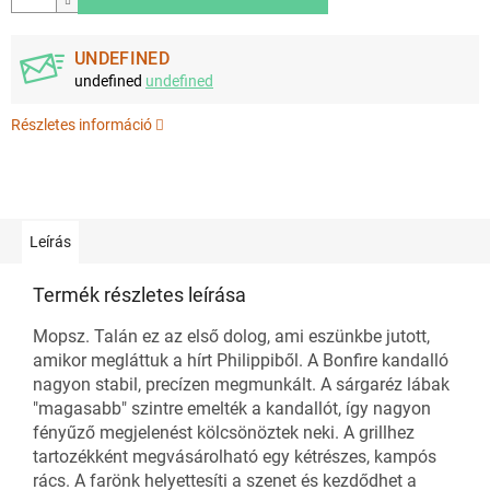
UNDEFINED
undefined
undefined
Részletes információ
Leírás
Termék részletes leírása
Mopsz. Talán ez az első dolog, ami eszünkbe jutott,
amikor megláttuk a hírt Philippiből. A Bonfire kandalló
nagyon stabil, precízen megmunkált. A sárgaréz lábak
"magasabb" szintre emelték a kandallót, így nagyon
fényűző megjelenést kölcsönöztek neki. A grillhez
tartozékként megvásárolható egy kétrészes, kampós
rács. A farönk helyettesíti a szenet és kezdődhet a