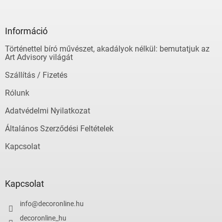
á
b
l
Információ
é
Történettel bíró művészet, akadályok nélkül: bemutatjuk az
c
Art Advisory világát
Szállítás / Fizetés
Rólunk
Adatvédelmi Nyilatkozat
Általános Szerződési Feltételek
Kapcsolat
Kapcsolat
info
@
decoronline.hu
decoronline_hu