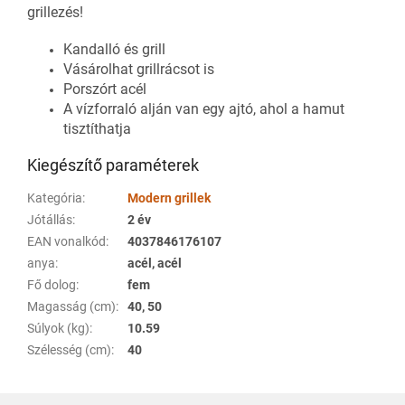
grillezés!
Kandalló és grill
Vásárolhat grillrácsot is
Porszórt acél
A vízforraló alján van egy ajtó, ahol a hamut
tisztíthatja
Kiegészítő paraméterek
Kategória
:
Modern grillek
Jótállás
:
2 év
EAN vonalkód
:
4037846176107
anya
:
acél, acél
Fő dolog
:
fem
Magasság (cm)
:
40, 50
Súlyok (kg)
:
10.59
Szélesség (cm)
:
40
L