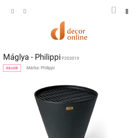
Ugrás
a
KOSÁR
fő
tartalomhoz
Máglya - Philippi
P203019
Márka:
Philippi
Akciók