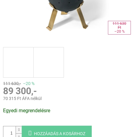
111 630
Ft
–20 %
111 630,-
–20 %
89 300,-
70 315 Ft ÁFA nélkül
Egységár:
Egyedi megrendelésre
HOZZÁADÁS A KOSÁRHOZ