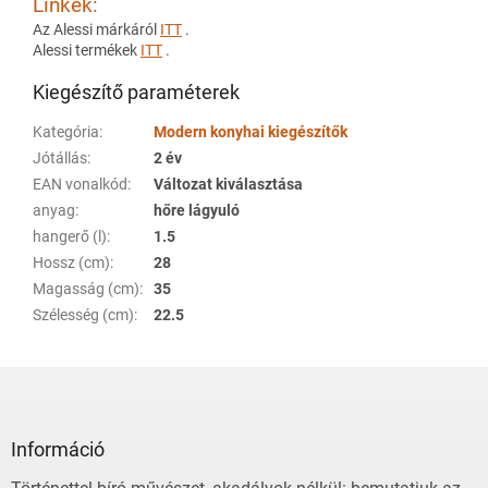
Linkek:
Az Alessi márkáról
ITT
.
Alessi termékek
ITT
.
Kiegészítő paraméterek
Kategória
:
Modern konyhai kiegészítők
Jótállás
:
2 év
EAN vonalkód
:
Változat kiválasztása
anyag
:
hőre lágyuló
hangerő (l)
:
1.5
Hossz (cm)
:
28
Magasság (cm)
:
35
Szélesség (cm)
:
22.5
L
á
b
l
Információ
é