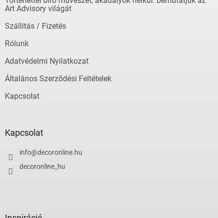
Történettel bíró művészet, akadályok nélkül: bemutatjuk az
c
Art Advisory világát
Szállítás / Fizetés
Rólunk
Adatvédelmi Nyilatkozat
Általános Szerződési Feltételek
Kapcsolat
Kapcsolat
info
@
decoronline.hu
decoronline_hu
Inspiráció