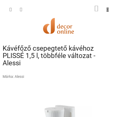
Ugrás
a
KOSÁR
fő
tartalomhoz
Kávéfőző csepegtető kávéhoz
PLISSÉ 1,5 l, többféle változat -
Alessi
Márka:
Alessi