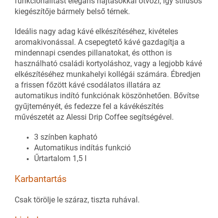
funkcionalitást elegáns hajtásokkal ötvözi, így stílusos
kiegészítője bármely belső térnek.
Ideális nagy adag kávé elkészítéséhez, kivételes
aromakivonással. A csepegtető kávé gazdagítja a
mindennapi csendes pillanatokat, és otthon is
használható családi kortyoláshoz, vagy a legjobb kávé
elkészítéséhez munkahelyi kollégái számára. Ébredjen
a frissen főzött kávé csodálatos illatára az
automatikus indító funkciónak köszönhetően. Bővítse
gyűjteményét, és fedezze fel a kávékészítés
művészetét az Alessi Drip Coffee segítségével.
3 színben kapható
Automatikus indítás funkció
Űrtartalom 1,5 l
Karbantartás
Csak törölje le száraz, tiszta ruhával.