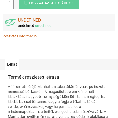
HOZZÁADÁS A KOSÁRHOZ
UNDEFINED
undefined
undefined
Részletes információ
Leírás
Termék részletes leírása
A 11 cm átmérőjű Manhattan tálca tükörfényesre polírozott
nemesacélból készült. A magasított perem kifinomult
kialakítása nagyobb mennyiségű kiömlött italt is megfog, ha
kisebb baleset történne. Nagyra fogja értékelni a tálcát
vendégek érkezésekor, vagy ha partit ad, de a
mindennapokban is a teríték elengedhetetlen részévé válik. A
Manhattan gyűjtemény szilárd vonalai és időtlen kialakítása a