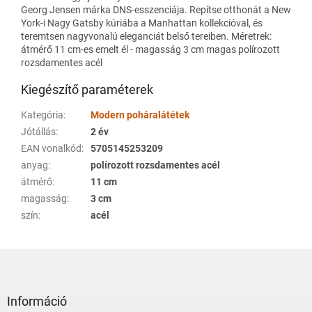
Georg Jensen márka DNS-esszenciája. Repítse otthonát a New
York-i Nagy Gatsby kúriába a Manhattan kollekcióval, és
teremtsen nagyvonalú eleganciát belső tereiben. Méretrek:
átmérő 11 cm-es emelt él - magasság 3 cm magas polírozott
rozsdamentes acél
Kiegészítő paraméterek
Kategória
:
Modern poháralátétek
Jótállás
:
2 év
EAN vonalkód
:
5705145253209
anyag
:
polírozott rozsdamentes acél
átmérő
:
11 cm
magasság
:
3 cm
szín
:
acél
L
á
b
l
Információ