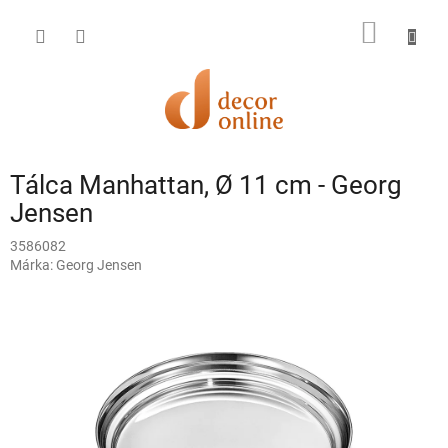
Ugrás
a
KOSÁR
fő
tartalomhoz
Tálca Manhattan, Ø 11 cm - Georg
Jensen
3586082
Márka:
Georg Jensen