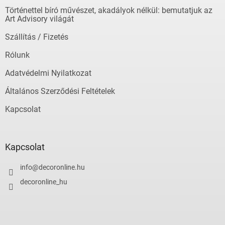
é
Történettel bíró művészet, akadályok nélkül: bemutatjuk az
c
Art Advisory világát
Szállítás / Fizetés
Rólunk
Adatvédelmi Nyilatkozat
Általános Szerződési Feltételek
Kapcsolat
Kapcsolat
info
@
decoronline.hu
decoronline_hu