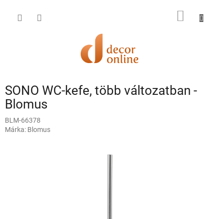
Ugrás
a
KOSÁR
fő
tartalomhoz
SONO WC-kefe, több változatban -
Blomus
BLM-66378
Márka:
Blomus