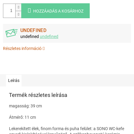
HOZZÁADÁS A KOSÁRHOZ
UNDEFINED
undefined
undefined
Részletes információ
Leírás
Termék részletes leírása
magasság: 39 cm
Átmérő: 11 cm
Lekerekített élek, finom forma és puha felület: a SONO WC-kefe