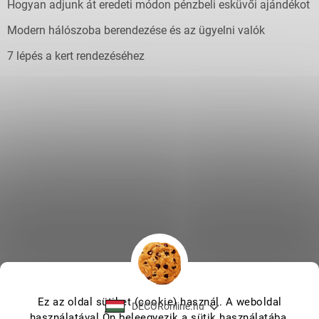
Hogyan adjunk át eredeti módon pénzbeli esküvői ajándékot
Modern hálószoba berendezése és az ügyelni valók
7 lépés a kert rendezéséhez
Ez az oldal sütiket (cookie) használ. A weboldal
DECORonline.hu
használatával Ön beleegyezik a sütik használatába.