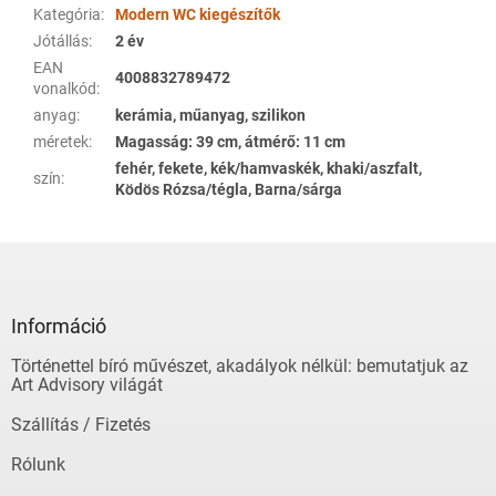
Kategória
:
Modern WC kiegészítők
Jótállás
:
2 év
EAN
4008832789472
vonalkód
:
anyag
:
kerámia, műanyag, szilikon
méretek
:
Magasság: 39 cm, átmérő: 11 cm
fehér, fekete, kék/hamvaskék, khaki/aszfalt,
szín
:
Ködös Rózsa/tégla, Barna/sárga
L
á
b
l
Információ
é
Történettel bíró művészet, akadályok nélkül: bemutatjuk az
c
Art Advisory világát
Szállítás / Fizetés
Rólunk