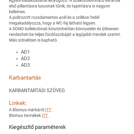
egyedi kialakításával lenyűgöző. A szilikonbevonatú kerámia
első pillantásra luxusnak tűnik, és tapintásra is nagyon
kellemes.
A polírozott rozsdamentes acél és a szilikon fedél
megakadályozza, hogy a WC-fej látható legyen.
A SONO kollekciónak köszönhetően könnyedén és ízlésesen
rendezheti be teljes fürdőszobáját a legújabb trendek szerint.
Más színekben is kapható.
AD1
AD2
AD3
Karbantartás
KARBANTARTÁSI SZÖVEG
Linkek:
A Blomus márkáról
ITT
.
Blomus termékek
ITT
.
Kiegészítő paraméterek