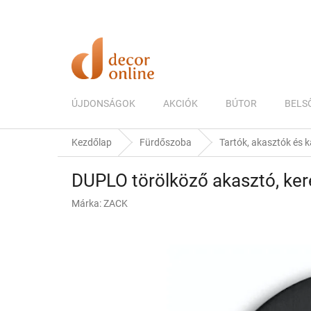
Ugrás
a
fő
tartalomhoz
ÚJDONSÁGOK
AKCIÓK
BÚTOR
BELS
Kezdőlap
Fürdőszoba
Tartók, akasztók és
DUPLO törölköző akasztó, ker
Márka:
ZACK