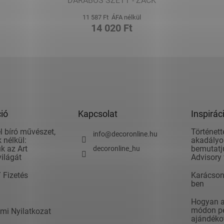
DARABOS SZETT - ZACK
11 587 Ft ÁFA nélkül
14 020 Ft
ió
Kapcsolat
Inspirác
l bíró művészet,
Történett
info
@
decoronline.hu
 nélkül:
akadályok
k az Art
bemutatju
decoronline_hu
világát
Advisory 
/ Fizetés
Karácson
ben
Hogyan ad
módon pé
mi Nyilatkozat
ajándéko