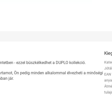
Kie
intetben - ezzel büszkélkedhet a DUPLO kollekció.
Kate
Jótá
tartamot, Ön pedig minden alkalommal élvezheti a minőségi
EAN 
ban jár.
any
Átmé
tula