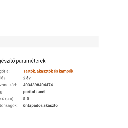
gészítő paraméterek
gória
:
Tartók, akasztók és kampók
llás
:
2 év
vonalkód
:
4034398404474
ag
:
porított acél
rő (cm)
:
5.5
jdonságok
:
öntapadós akasztó