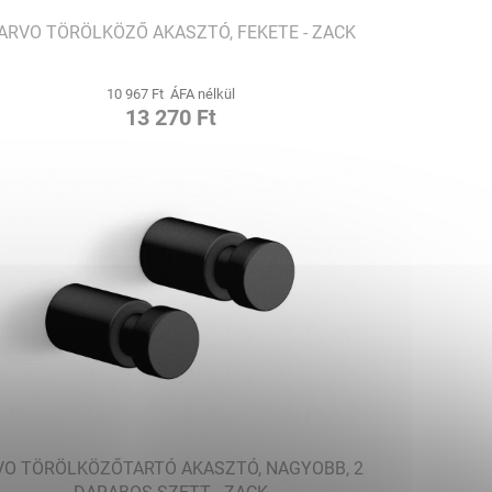
ARVO TÖRÖLKÖZŐ AKASZTÓ, FEKETE - ZACK
10 967 Ft ÁFA nélkül
13 270 Ft
VO TÖRÖLKÖZŐTARTÓ AKASZTÓ, NAGYOBB, 2