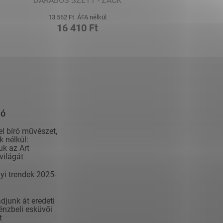
DARABOS SZETT - ZACK
13 562 Ft ÁFA nélkül
16 410 Ft
ió
el bíró művészet,
 nélkül:
k az Art
világát
yi trendek 2025-
junk át eredeti
nzbeli esküvői
t