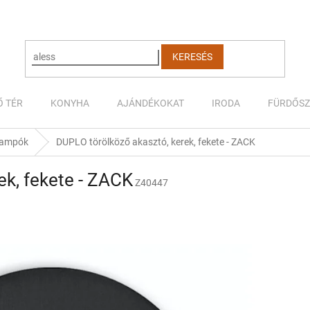
KERESÉS
Ő TÉR
KONYHA
AJÁNDÉKOKAT
IRODA
FÜRDŐS
 kampók
DUPLO törölköző akasztó, kerek, fekete - ZACK
ek, fekete - ZACK
Z40447