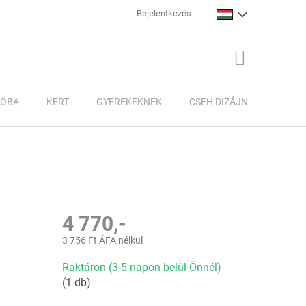
Bejelentkezés
KOSÁR
ZOBA
KERT
GYEREKEKNEK
CSEH DIZÁJN
INSPI
4 770,-
3 756 Ft ÁFA nélkül
Egységár:
Raktáron (3-5 napon belül Önnél)
(1 db)