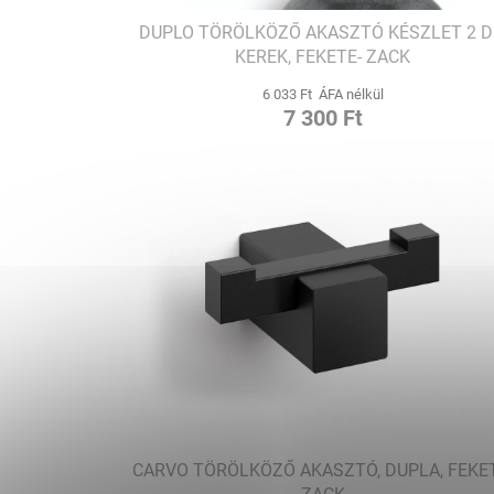
DUPLO TÖRÖLKÖZŐ AKASZTÓ KÉSZLET 2 D
KEREK, FEKETE- ZACK
6 033 Ft ÁFA nélkül
7 300 Ft
CARVO TÖRÖLKÖZŐ AKASZTÓ, DUPLA, FEKET