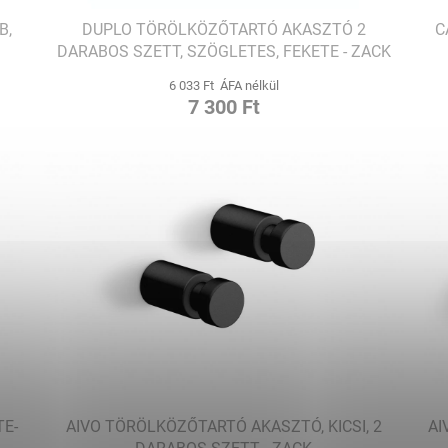
B,
DUPLO TÖRÖLKÖZŐTARTÓ AKASZTÓ 2
C
DARABOS SZETT, SZÖGLETES, FEKETE - ZACK
6 033 Ft ÁFA nélkül
7 300 Ft
E-
AIVO TÖRÖLKÖZŐTARTÓ AKASZTÓ, KICSI, 2
AI