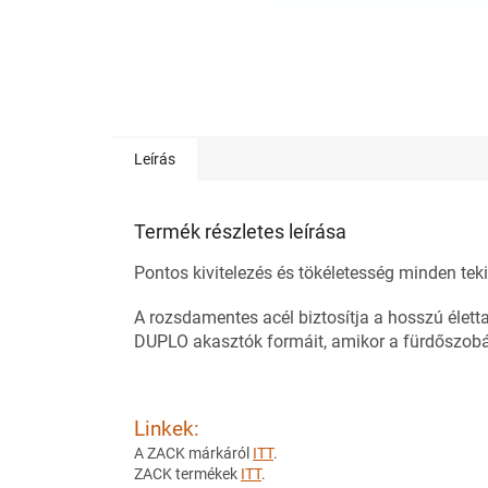
Leírás
Termék részletes leírása
Pontos kivitelezés és tökéletesség minden tek
A rozsdamentes acél biztosítja a hosszú élet
DUPLO akasztók formáit, amikor a fürdőszobá
Linkek:
A ZACK márkáról
ITT
.
ZACK termékek
ITT
.