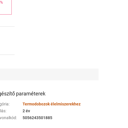
 %
gészítő paraméterek
gória
:
Termodobozok élelmiszerekhez
llás
:
2 év
vonalkód
:
5056243501885