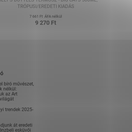
TRÓPUSI/EREDETI KIADÁS
7 661 Ft ÁFA nélkül
9 270 Ft
ió
el bíró művészet,
 nélkül:
k az Art
világát
yi trendek 2025-
junk át eredeti
nzbeli esküvői