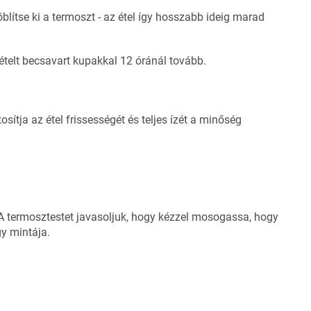
öblítse ki a termoszt - az étel így hosszabb ideig marad
 ételt becsavart kupakkal 12 óránál tovább.
osítja az étel frissességét és teljes ízét a minőség
 termosztestet javasoljuk, hogy kézzel mosogassa, hogy
gy mintája.