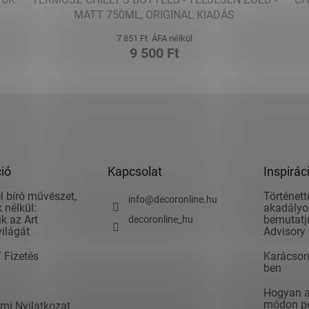
MATT 750ML, ORIGINAL KIADÁS
7 851 Ft ÁFA nélkül
9 500 Ft
ió
Kapcsolat
Inspirác
l bíró művészet,
Történett
info
@
decoronline.hu
 nélkül:
akadályok
k az Art
bemutatju
decoronline_hu
világát
Advisory 
/ Fizetés
Karácson
ben
Hogyan ad
módon pé
mi Nyilatkozat