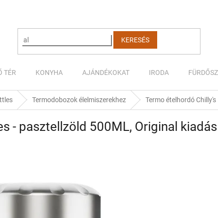
KERESÉS
Ő TÉR
KONYHA
AJÁNDÉKOKAT
IRODA
FÜRDŐS
ttles
Termodobozok élelmiszerekhez
Termo ételhordó Chilly's
es - pasztellzöld 500ML, Original kiadás