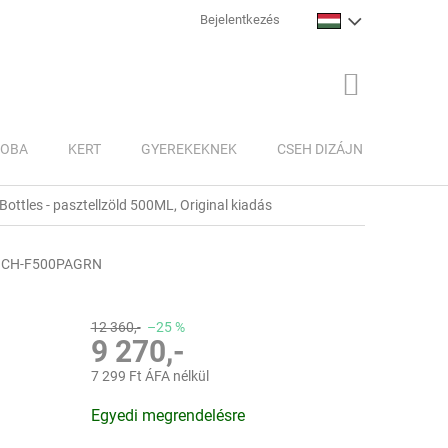
Bejelentkezés
KOSÁR
ZOBA
KERT
GYEREKEKNEK
CSEH DIZÁJN
INSPI
 Bottles - pasztellzöld 500ML, Original kiadás
CH-F500PAGRN
12 360,-
–25 %
9 270,-
7 299 Ft ÁFA nélkül
Egységár:
Egyedi megrendelésre