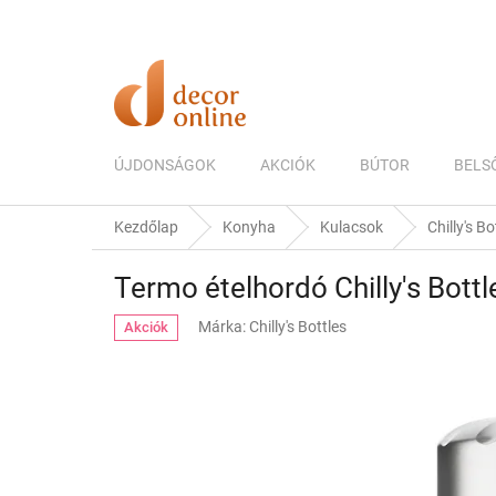
Ugrás
a
fő
tartalomhoz
ÚJDONSÁGOK
AKCIÓK
BÚTOR
BELS
Kezdőlap
Konyha
Kulacsok
Chilly's Bo
Termo ételhordó Chilly's Bottl
Márka:
Chilly's Bottles
Akciók