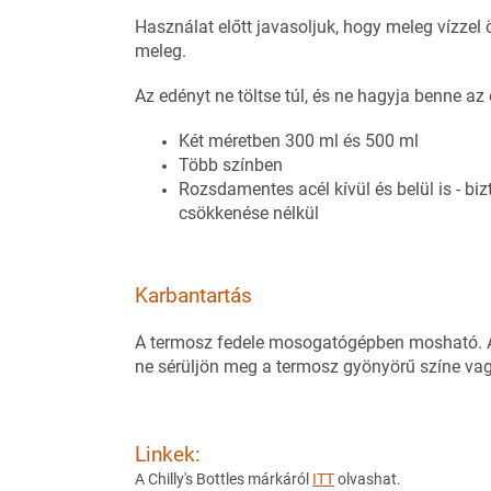
Használat előtt javasoljuk, hogy meleg vízzel 
meleg.
Az edényt ne töltse túl, és ne hagyja benne az
Két méretben 300 ml és 500 ml
Több színben
Rozsdamentes acél kívül és belül is - bizt
csökkenése nélkül
Karbantartás
A termosz fedele mosogatógépben mosható. A
ne sérüljön meg a termosz gyönyörű színe va
Linkek:
A Chilly's Bottles márkáról
ITT
olvashat.