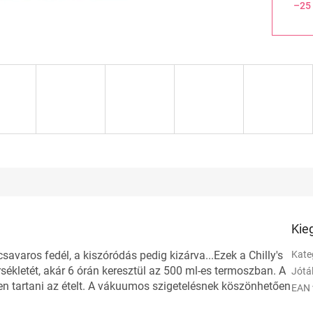
–25
Kie
savaros fedél, a kiszóródás pedig kizárva...Ezek a Chilly's
Kate
rsékletét, akár 6 órán keresztül az 500 ml-es termoszban. A
Jótá
en tartani az ételt. A vákuumos szigetelésnek köszönhetően
EAN 