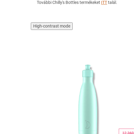
További Chilly's Bottles termékeket
ITT
talál.
High-contrast mode
12 360