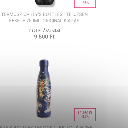
-25%
TERMOSZ CHILLY'S BOTTLES - TELJESEN
FEKETE 750ML, ORIGINAL KIADÁS
7 851 Ft ÁFA nélkül
9 500 Ft
12 360 Ft
-25%
ILLY'S BOTTLES TERMOSZ - BIG CATS 500ML,