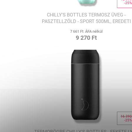
-25
CHILLY'S BOTTLES TERMOSZ ÜVEG -
PASZTELLZÖLD - SPORT 500ML, EREDETI
KIADÁS
7 661 Ft ÁFA nélkül
9 270 Ft
16 390
-25
TERMOBÖGRE CHILLY'S BOTTLES - FEKETE L