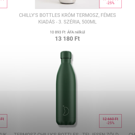
%
-25%
CHILLY'S BOTTLES KRÓM TERMOSZ, FÉMES
KIADÁS - 3. SZÉRIA, 500ML
10 893 Ft ÁFA nélkül
13 180 Ft
 Ft
12 660 Ft
%
-25%
YUK
TERMOSZ CHILLY'S BOTTLES - TELJESEN ZÖLD -
CH