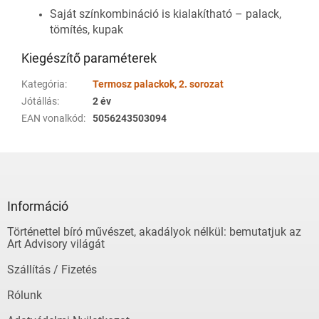
Saját színkombináció is kialakítható – palack,
tömítés, kupak
Kiegészítő paraméterek
Kategória
:
Termosz palackok, 2. sorozat
Jótállás
:
2 év
EAN vonalkód
:
5056243503094
L
á
b
l
Információ
é
Történettel bíró művészet, akadályok nélkül: bemutatjuk az
c
Art Advisory világát
Szállítás / Fizetés
Rólunk