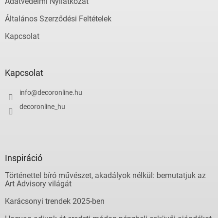
Adatvédelmi Nyilatkozat
Általános Szerződési Feltételek
Kapcsolat
Kapcsolat
info
@
decoronline.hu
decoronline_hu
Inspiráció
Történettel bíró művészet, akadályok nélkül: bemutatjuk az
Art Advisory világát
Karácsonyi trendek 2025-ben