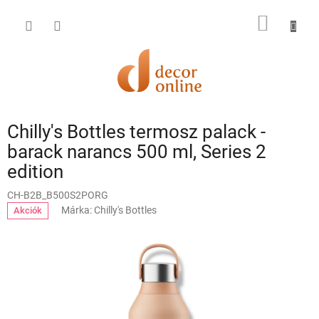
Ugrás
a
KOSÁR
fő
tartalomhoz
Chilly's Bottles termosz palack -
barack narancs 500 ml, Series 2
edition
CH-B2B_B500S2PORG
Márka:
Chilly's Bottles
Akciók