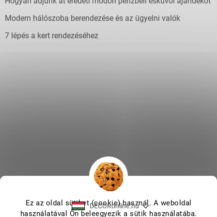
Hogyan adjunk át eredeti módon pénzbeli esküvői ajándékot
Modern hálószoba berendezése és az ügyelni valók
7 lépés a kert rendezéséhez
Ez az oldal sütiket (cookie) használ. A weboldal
DECORonline.hu
használatával Ön beleegyezik a sütik használatába.