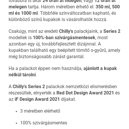
továbbra is akár
24 órán át hidegen
, vagy
12 órán át
melegen
tartja. Három méretben érhető el:
350 ml, 500
ml és 1000 ml
. Többféle színváltozatban kapható, és
különböző színű kupakok is vásárolhatók hozzá.
Csakúgy, mint az eredeti
Chilly's
palackjaink, a
Series 2
modellek is
100%-ban szivárgásmentesek
, most
azonban egy új, továbbfejlesztett dizájnnal. A
kupakban található egy beépített tömítő o-gyűrű, amely
még biztonságosabb zárást garantál.
Ha a palackot éppen nem használja,
ajánlott a kupak
nélkül tárolni
.
A
Chilly's Series 2
palackok nemzetközi elismerésben
részesültek, elnyerték a
Red Dot Design Award 2021
és
az
iF Design Award 2021
díjakat.
3 méretben elérhető
100% szivárgásmentes