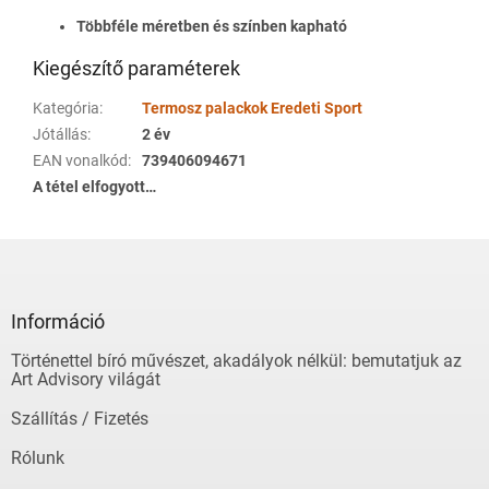
Többféle méretben és színben kapható
Kiegészítő paraméterek
Kategória
:
Termosz palackok Eredeti Sport
Jótállás
:
2 év
EAN vonalkód
:
739406094671
A tétel elfogyott…
L
á
b
l
Információ
é
Történettel bíró művészet, akadályok nélkül: bemutatjuk az
c
Art Advisory világát
Szállítás / Fizetés
Rólunk