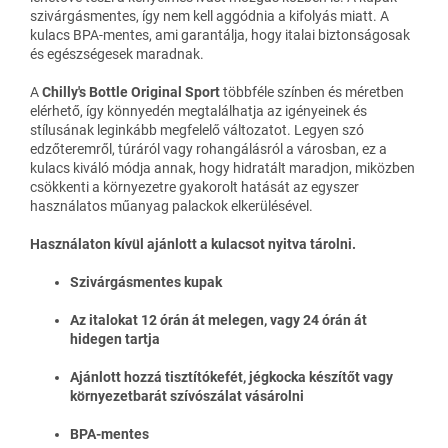
szivárgásmentes, így nem kell aggódnia a kifolyás miatt. A
kulacs BPA-mentes, ami garantálja, hogy italai biztonságosak
és egészségesek maradnak.
A
Chilly's Bottle Original Sport
többféle színben és méretben
elérhető, így könnyedén megtalálhatja az igényeinek és
stílusának leginkább megfelelő változatot. Legyen szó
edzőteremről, túráról vagy rohangálásról a városban, ez a
kulacs kiváló módja annak, hogy hidratált maradjon, miközben
csökkenti a környezetre gyakorolt hatását az egyszer
használatos műanyag palackok elkerülésével.
Használaton kívül ajánlott a kulacsot nyitva tárolni.
Szivárgásmentes kupak
Az italokat 12 órán át melegen, vagy 24 órán át
hidegen tartja
Ajánlott hozzá tisztítókefét, jégkocka készítőt vagy
környezetbarát szívószálat vásárolni
BPA-mentes