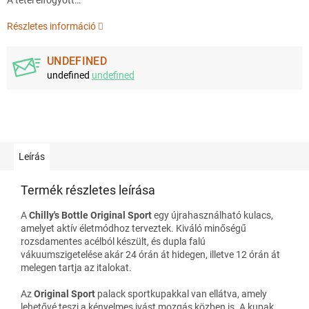
Részletes információ
UNDEFINED
undefined
undefined
Leírás
Termék részletes leírása
A
Chilly's Bottle Original Sport
egy újrahasználható kulacs,
amelyet aktív életmódhoz terveztek. Kiváló minőségű
rozsdamentes acélból készült, és dupla falú
vákuumszigetelése akár 24 órán át hidegen, illetve 12 órán át
melegen tartja az italokat.
Az
Original Sport
palack sportkupakkal van ellátva, amely
lehetővé teszi a kényelmes ivást mozgás közben is. A kupak