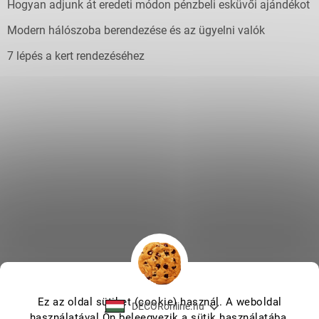
Hogyan adjunk át eredeti módon pénzbeli esküvői ajándékot
Modern hálószoba berendezése és az ügyelni valók
7 lépés a kert rendezéséhez
Ez az oldal sütiket (cookie) használ. A weboldal
DECORonline.hu
használatával Ön beleegyezik a sütik használatába.