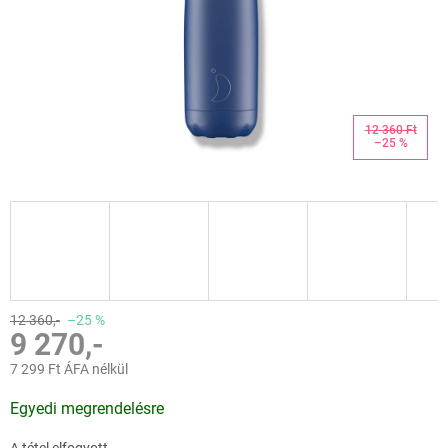
12 360 Ft
–25 %
12 360,-
–25 %
9 270,-
7 299 Ft ÁFA nélkül
Egységár:
Egyedi megrendelésre
A tétel elfogyott…