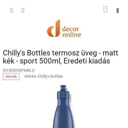
Ugrás
a
KOSÁR
fő
tartalomhoz
Chilly's Bottles termosz üveg - matt
kék - sport 500ml, Eredeti kiadás
CH-B500SPMBLU
Márka:
Chilly's Bottles
Akciók