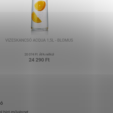
VIZESKANCSÓ ACQUA 1,5L - BLOMUS
20 074 Ft ÁFA nélkül
24 290 Ft
ió
el bíró művészet,