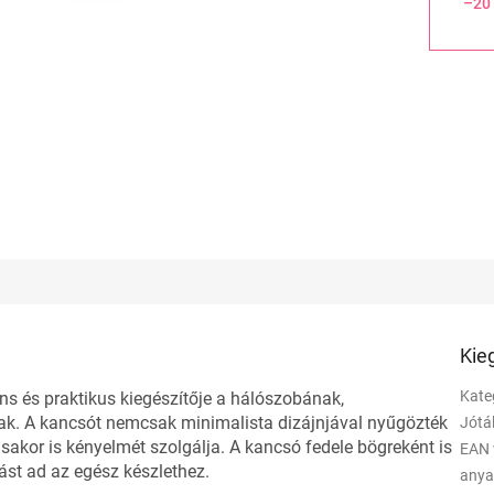
–20
Kie
Kate
s és praktikus kiegészítője a hálószobának,
k. A kancsót nemcsak minimalista dizájnjával nyűgözték
Jótá
ásakor is kényelmét szolgálja. A kancsó fedele bögreként is
EAN 
tást ad az egész készlethez.
any