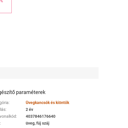
 %
gészítő paraméterek
gória
:
Üvegkancsók és kiöntők
llás
:
2 év
vonalkód
:
4037846176640
a
:
üveg, fúj száj