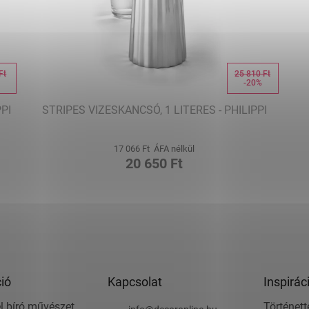
Ft
25 810 Ft
%
-20%
PI
STRIPES VIZESKANCSÓ, 1 LITERES - PHILIPPI
17 066 Ft ÁFA nélkül
20 650 Ft
ió
Kapcsolat
Inspirác
l bíró művészet,
Történett