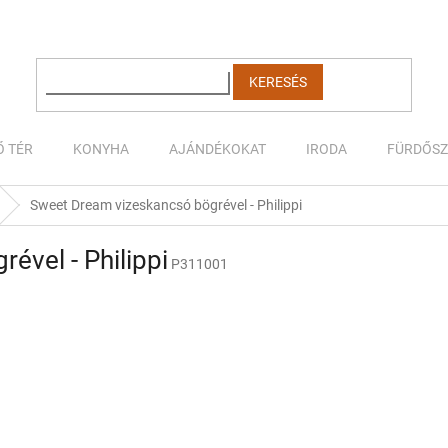
KERESÉS
Ő TÉR
KONYHA
AJÁNDÉKOKAT
IRODA
FÜRDŐS
Sweet Dream vizeskancsó bögrével - Philippi
ével - Philippi
P311001