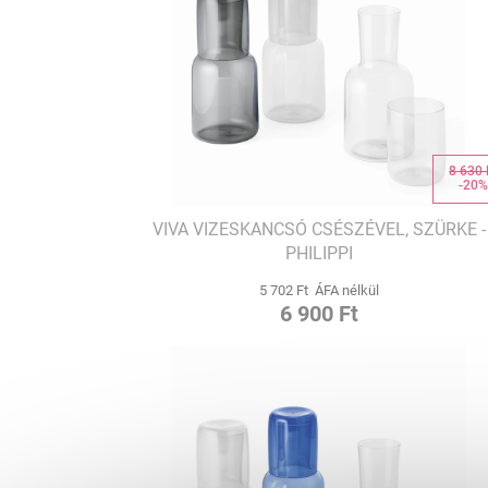
8 630 
-20
VIVA VIZESKANCSÓ CSÉSZÉVEL, SZÜRKE -
PHILIPPI
5 702 Ft ÁFA nélkül
6 900 Ft