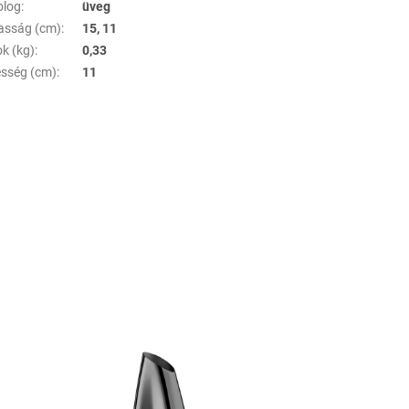
olog
:
üveg
sság (cm)
:
15, 11
ok (kg)
:
0,33
esség (cm)
:
11