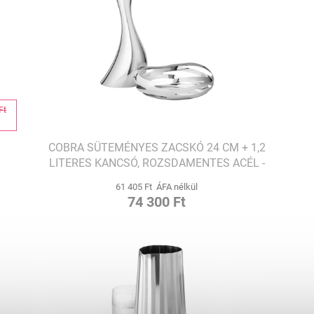
Ft
%
COBRA SÜTEMÉNYES ZACSKÓ 24 CM + 1,2
LITERES KANCSÓ, ROZSDAMENTES ACÉL -
GEORG JENSEN
61 405 Ft ÁFA nélkül
74 300 Ft