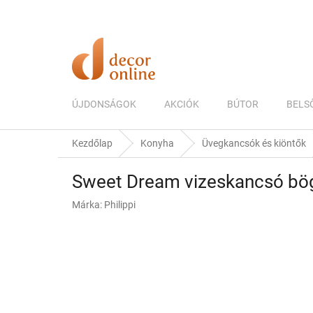
Ugrás
a
fő
tartalomhoz
ÚJDONSÁGOK
AKCIÓK
BÚTOR
BELS
Kezdőlap
Konyha
Üvegkancsók és kiöntők
Sweet Dream vizeskancsó bögr
Márka:
Philippi