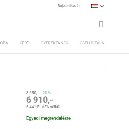
Bejelentkezés
KOSÁR
ZOBA
KERT
GYEREKEKNEK
CSEH DIZÁJN
INSPI
8 650,-
–20 %
6 910,-
5 441 Ft ÁFA nélkül
Egységár:
Egyedi megrendelésre