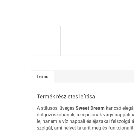
Leírás
Termék részletes leírása
A stílusos, üveges
Sweet Dream
kancsó elegán
dolgozószobának, recepciónak vagy nappalina
le, hanem a víz nappali és éjszakai felszolgál
szolgál, ami helyet takarít meg és funkcionali