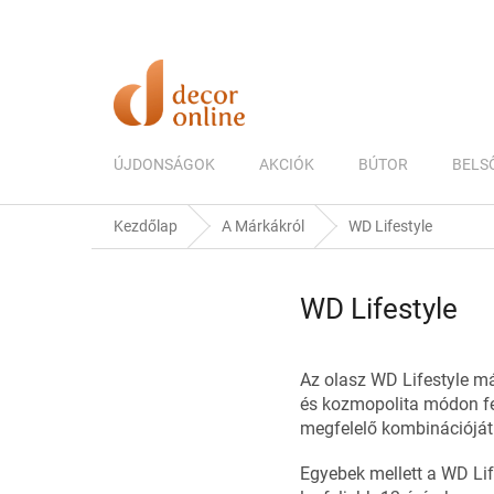
Ugrás
a
fő
tartalomhoz
ÚJDONSÁGOK
AKCIÓK
BÚTOR
BELS
Kezdőlap
A Márkákról
WD Lifestyle
WD Lifestyle
Az olasz WD Lifestyle m
és kozmopolita módon fej
megfelelő kombinációját
Egyebek mellett a WD Life