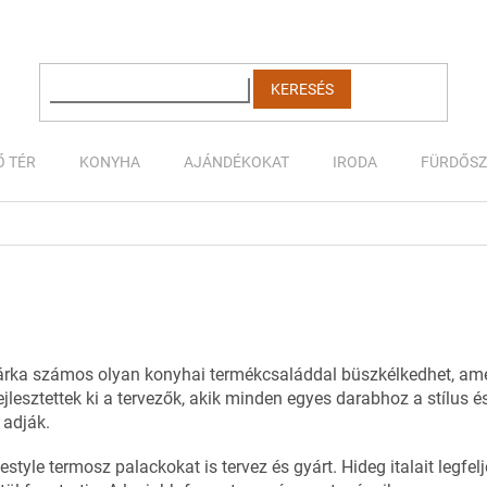
KERESÉS
Ő TÉR
KONYHA
AJÁNDÉKOKAT
IRODA
FÜRDŐS
árka számos olyan konyhai termékcsaláddal büszkélkedhet, ame
lesztettek ki a tervezők, akik minden egyes darabhoz a stílus 
 adják.
style termosz palackokat is tervez és gyárt. Hideg italait legfelj