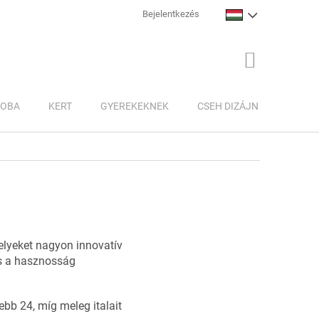
Bejelentkezés
KOSÁR
ZOBA
KERT
GYEREKEKNEK
CSEH DIZÁJN
INSPI
lyeket nagyon innovatív
és a hasznosság
ebb 24, míg meleg italait