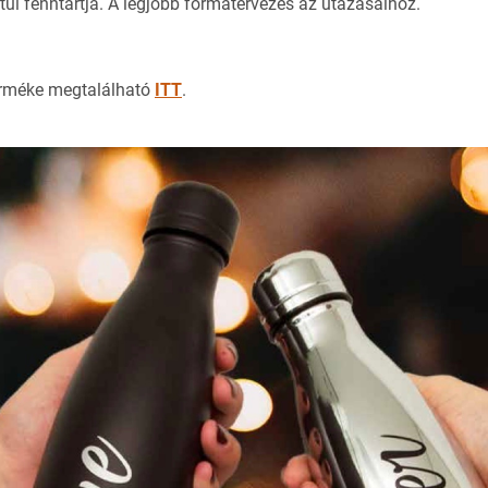
tül fenntartja. A legjobb formatervezés az utazásaihoz.
erméke megtalálható
ITT
.