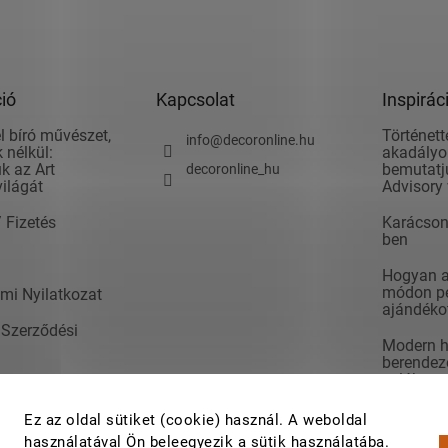
ió
Kapcsolat
Inspirác
l bíró művészet,
Történett
info
@
decoronline.hu
 nélkül:
akadályok
k az Art
bemutatju
decoronline_hu
világát
Advisory 
/ Fizetés
Karácson
ben
Hogyan ad
módon pé
mi Nyilatkozat
ajándéko
 Szerződési
Modern h
berendezé
valók
t
7 lépés a 
Ez az oldal sütiket (cookie) használ. A weboldal
rendezés
használatával Ön beleegyezik a sütik használatába.