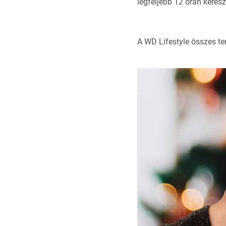
legfeljebb 12 órán keresz
A WD Lifestyle összes t