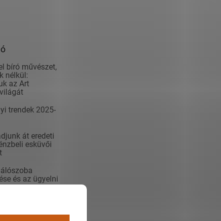
ió
el bíró művészet,
 nélkül:
k az Art
világát
yi trendek 2025-
junk át eredeti
nzbeli esküvői
t
álószoba
se és az ügyelni
kert
éhez