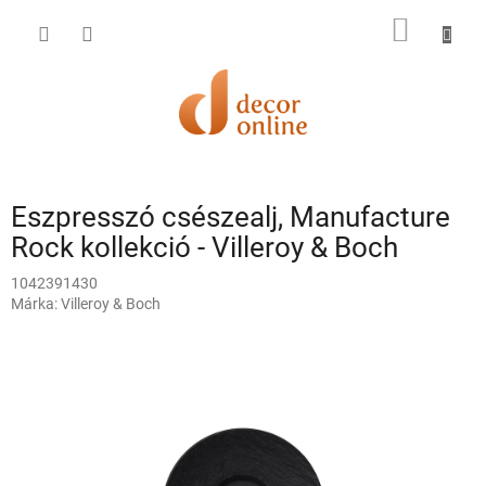
Ugrás
KOSÁR
a
fő
tartalomhoz
Eszpresszó csészealj, Manufacture
Rock kollekció - Villeroy & Boch
1042391430
Márka:
Villeroy & Boch