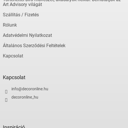
c
Art Advisory világát
Szállítás / Fizetés
Rólunk
Adatvédelmi Nyilatkozat
Általános Szerződési Feltételek
Kapcsolat
Kapcsolat
info
@
decoronline.hu
decoronline_hu
Inspiráció