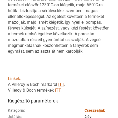
terméket először 1230°C-on kiégetik, majd 650°C-ra
hűtik - biztosítja a sérülésekkel szembeni magas
ellenállóképességet. Az égetést követően a terméket
mázolják, majd ismét kiégetik, így nyeri el pompás,
fényes külsejét. A színezést, vagy kézi festést követően
a termék utolsó égetése következik. A porcelán
mázolatlan részeit gyémánttal csiszolják. A végső
megmunkálásnak köszönhetően a tányérok sem
egymást, sem az asztalát nem karcolják.
Linkek:
A Villeroy & Boch márkáról
ITT
.
Villeroy & Boch termékek
ITT
.
Kiegészítő paraméterek
Kategória
:
Csészealjak
Jótállás
:
2 év