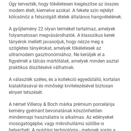
Úgy tervezték, hogy tökéletesen kiegészítse az összes
modern ételt, kiemelve azokat. A fekete szín rejtélyt
kölcsönöz a felszolgált ételek általános hangvételének.
A gyűjtemény 22 olyan terméket tartalmaz, amelyek
folyamatosan megvásárolhatók. A klasszikus kerek
tányérok mellett javasoljuk, hogy nézze meg a
szögletes tányérokat, amelyek tökéletesek az
ultramodern gasztronómiához. Ne kerüljék el a
figyelmét a tálcás mártótálak, amelyek minden asztal
praktikus díszítésévé válhatnak.
A választék széles, és a kollekció egyedülálló, kortalan
kialakításával és minőségi kivitelezésével biztosan
elnyeri tetszését.
A német Villeroy & Boch márka prémium porcelánja
kemény gyémánt bevonatának köszönhetően
mindennapi használatra is alkalmas. Az edényeket
mosogatógépbe, vagy mikrohullámú sütőbe is
helyezheti. A gyártási technológia - melynek során a