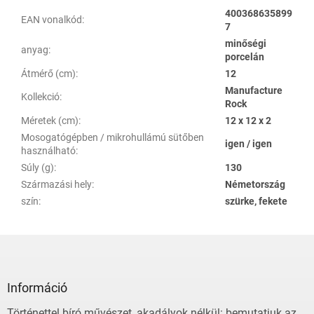
400368635899
EAN vonalkód
:
7
minőségi
anyag
:
porcelán
Átmérő (cm)
:
12
Manufacture
Kollekció
:
Rock
Méretek (cm)
:
12 x 12 x 2
Mosogatógépben / mikrohullámú sütőben
igen / igen
használható
:
Súly (g)
:
130
Származási hely
:
Németország
szín
:
szürke, fekete
L
á
b
l
Információ
é
Történettel bíró művészet, akadályok nélkül: bemutatjuk az