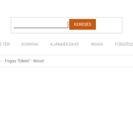
KERESÉS
Ő TÉR
KONYHA
AJÁNDÉKOKAT
IRODA
FÜRDŐS
Fogas "Eileen" - Woud