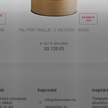
30
62 660 Ft
-20%
%
RMS
FALI FIÓK "WALLIE", 2 VÁLTOZAT - WOUD
41 421 Ft ÁFA nélkül
50 120 Ft
ió
Kapcsolat
Inspirác
l bíró művészet,
Történett
info
@
decoronline.hu
 nélkül:
akadályok
k az Art
bemutatju
decoronline_hu