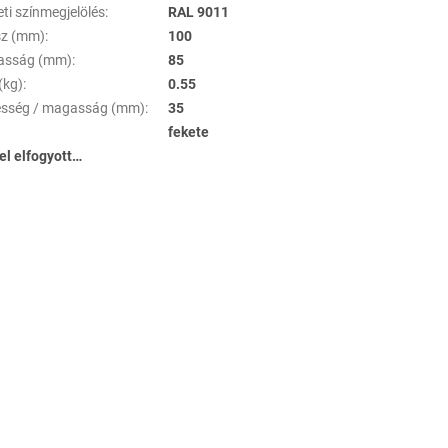
ti színmegjelölés
:
RAL 9011
z (mm)
:
100
asság (mm)
:
85
(kg)
:
0.55
esség / magasság (mm)
:
35
fekete
tel elfogyott…