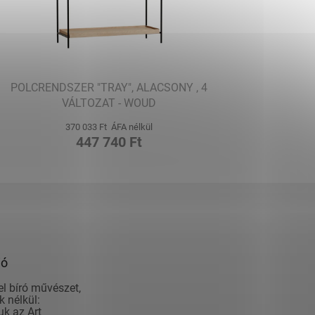
POLCRENDSZER "TRAY", ALACSONY , 4
VÁLTOZAT - WOUD
370 033 Ft ÁFA nélkül
447 740 Ft
ió
el bíró művészet,
 nélkül:
k az Art