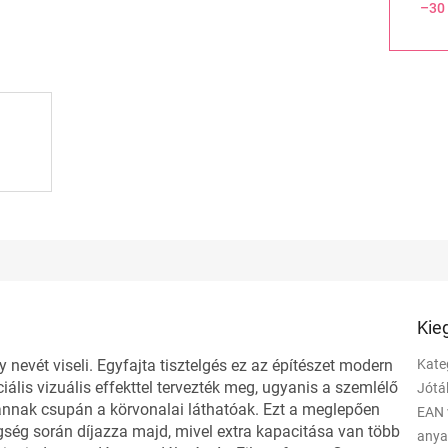
–30
Kie
ay nevét viseli. Egyfajta tisztelgés ez az építészet modern
Kate
ális vizuális effekttel tervezték meg, ugyanis a szemlélő
Jótá
t annak csupán a körvonalai láthatóak. Ezt a meglepően
EAN 
ség során díjazza majd, mivel extra kapacitása van több
any