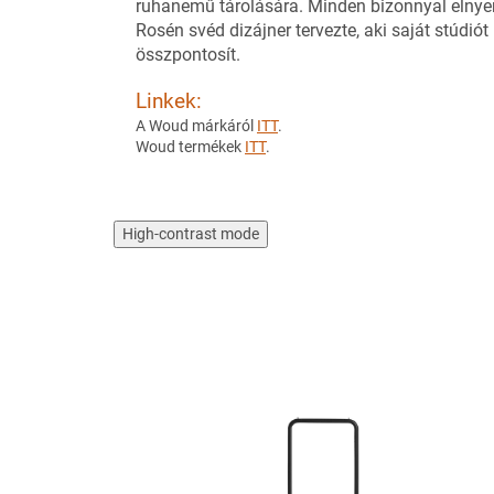
ruhanemű tárolására. Minden bizonnyal elnyer
Rosén svéd dizájner tervezte, aki saját stúdi
összpontosít.
Linkek:
A Woud márkáról
ITT
.
Woud termékek
ITT
.
High-contrast mode