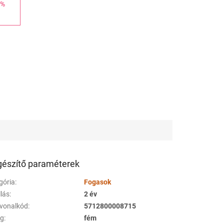
 %
gészítő paraméterek
gória
:
Fogasok
llás
:
2 év
vonalkód
:
5712800008715
ag
:
fém