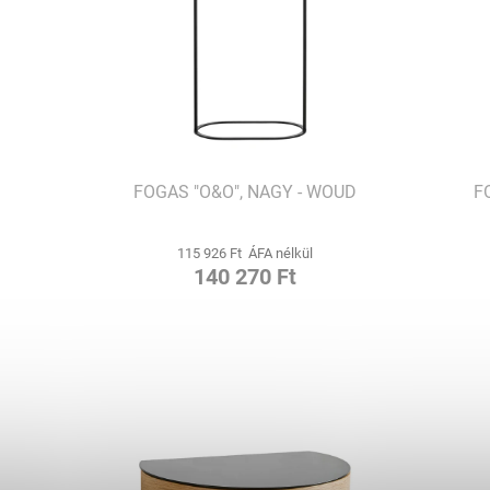
FOGAS "O&O", NAGY - WOUD
F
115 926 Ft ÁFA nélkül
140 270 Ft