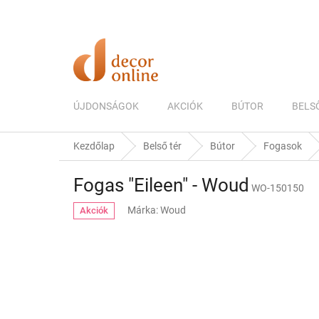
Ugrás
a
fő
tartalomhoz
ÚJDONSÁGOK
AKCIÓK
BÚTOR
BELS
Kezdőlap
Belső tér
Bútor
Fogasok
Fogas "Eileen" - Woud
WO-150150
Márka:
Woud
Akciók