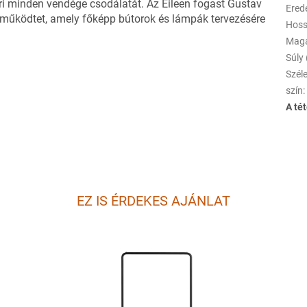
i minden vendége csodálatát. Az Eileen fogast Gustav
Erede
ót működtet, amely főképp bútorok és lámpák tervezésére
Hoss
Mag
Súly 
Szél
szín
:
A té
EZ IS ÉRDEKES AJÁNLAT