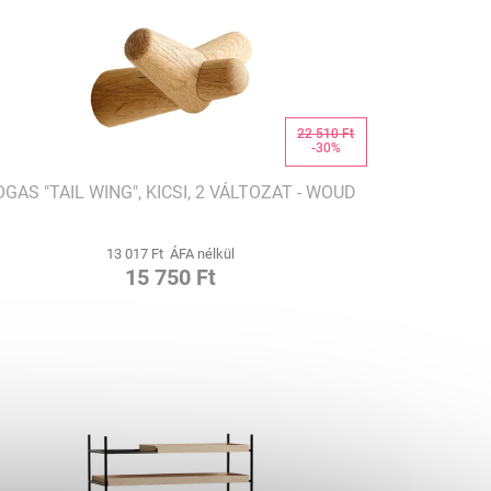
22 510 Ft
-30%
OGAS "TAIL WING", KICSI, 2 VÁLTOZAT - WOUD
13 017 Ft ÁFA nélkül
15 750 Ft