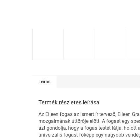
Leírás
Termék részletes leírása
Az Eileen fogas az ismert ír tervező, Eileen Gr
mozgalmának úttörője előtt. A fogast egy speci
azt gondolja, hogy a fogas testét látja, holot
univerzális fogast főképp egy nagyobb vendég