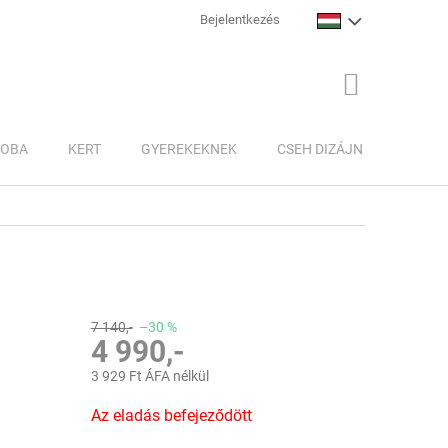
Bejelentkezés
KOSÁR
ZOBA
KERT
GYEREKEKNEK
CSEH DIZÁJN
INSPI
7 140,-
–30 %
4 990,-
3 929 Ft ÁFA nélkül
Egységár:
Az eladás befejeződött