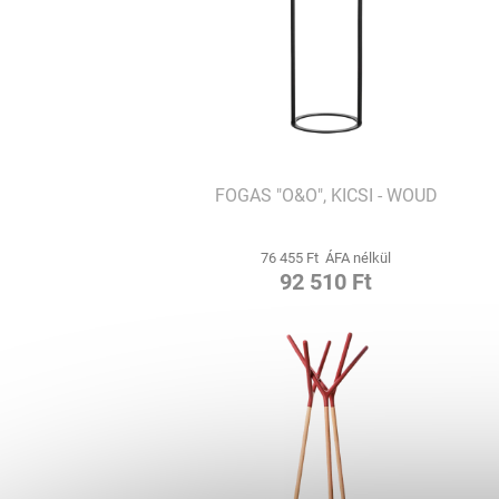
FOGAS "O&O", KICSI - WOUD
76 455 Ft ÁFA nélkül
92 510 Ft