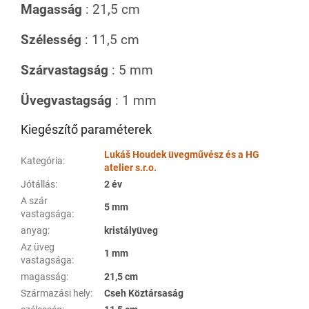
Magasság
: 21,5 cm
Szélesség
: 11,5 cm
Szárvastagság
: 5 mm
Üvegvastagság
: 1 mm
Kiegészítő paraméterek
Lukáš Houdek üvegművész és a HG
Kategória
:
atelier s.r.o.
Jótállás
:
2 év
A szár
5 mm
vastagsága
:
anyag
:
kristályüveg
Az üveg
1 mm
vastagsága
:
magasság
:
21,5 cm
Származási hely
:
Cseh Köztársaság