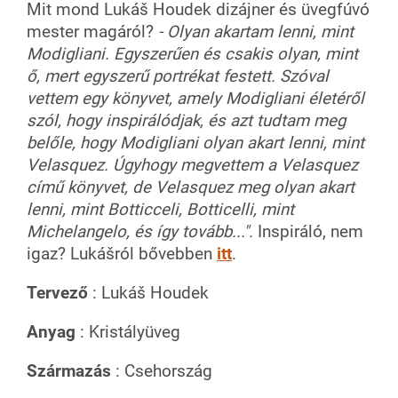
Mit mond Lukáš Houdek dizájner és üvegfúvó
mester magáról?
- Olyan akartam lenni, mint
Modigliani. Egyszerűen és csakis olyan, mint
ő, mert egyszerű portrékat festett. Szóval
vettem egy könyvet, amely Modigliani életéről
szól, hogy inspirálódjak, és azt tudtam meg
belőle, hogy Modigliani olyan akart lenni, mint
Velasquez. Úgyhogy megvettem a Velasquez
című könyvet, de Velasquez meg olyan akart
lenni, mint Botticceli, Botticelli, mint
Michelangelo, és így tovább...".
Inspiráló, nem
igaz? Lukášról bővebben
itt
.
Tervező
: Lukáš Houdek
Anyag
: Kristályüveg
Származás
: Csehország