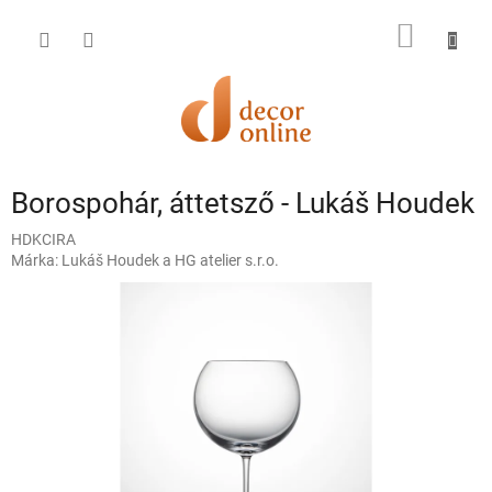
Ugrás
a
KOSÁR
fő
tartalomhoz
Borospohár, áttetsző - Lukáš Houdek
HDKCIRA
Márka:
Lukáš Houdek a HG atelier s.r.o.