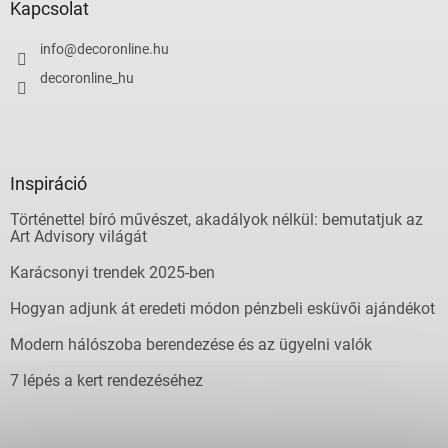
Kapcsolat
info
@
decoronline.hu
decoronline_hu
Inspiráció
Történettel bíró művészet, akadályok nélkül: bemutatjuk az
Art Advisory világát
Karácsonyi trendek 2025-ben
Hogyan adjunk át eredeti módon pénzbeli esküvői ajándékot
Modern hálószoba berendezése és az ügyelni valók
7 lépés a kert rendezéséhez