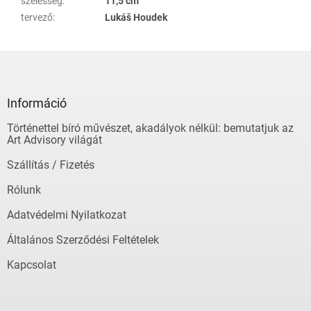
szélesség
:
11,5 cm
tervező
:
Lukáš Houdek
L
á
b
l
Információ
é
Történettel bíró művészet, akadályok nélkül: bemutatjuk az
c
Art Advisory világát
Szállítás / Fizetés
Rólunk
Adatvédelmi Nyilatkozat
Általános Szerződési Feltételek
Kapcsolat