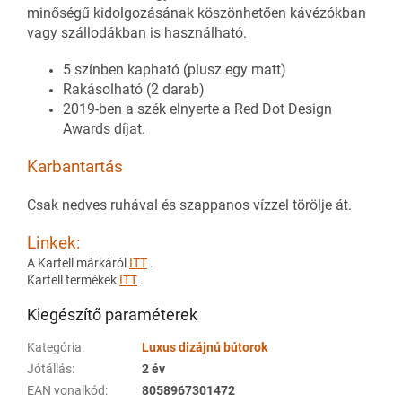
minőségű kidolgozásának köszönhetően kávézókban
vagy szállodákban is használható.
5 színben kapható (plusz egy matt)
Rakásolható (2 darab)
2019-ben a szék elnyerte a Red Dot Design
Awards díjat.
Karbantartás
Csak nedves ruhával és szappanos vízzel törölje át.
Linkek:
A Kartell márkáról
ITT
.
Kartell termékek
ITT
.
Kiegészítő paraméterek
Kategória
:
Luxus dizájnú bútorok
Jótállás
:
2 év
EAN vonalkód
:
8058967301472