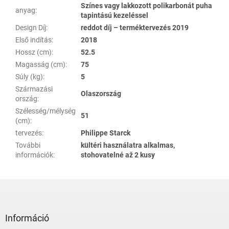
Színes vagy lakkozott polikarbonát puha
anyag
:
tapintású kezeléssel
Design Díj
:
reddot díj – terméktervezés 2019
Első indítás
:
2018
Hossz (cm)
:
52.5
Magasság (cm)
:
75
Súly (kg)
:
5
Származási
Olaszország
ország
:
Szélesség/mélység
51
(cm)
:
tervezés
:
Philippe Starck
További
kültéri használatra alkalmas,
információk
:
stohovatelné až 2 kusy
L
á
b
l
Információ