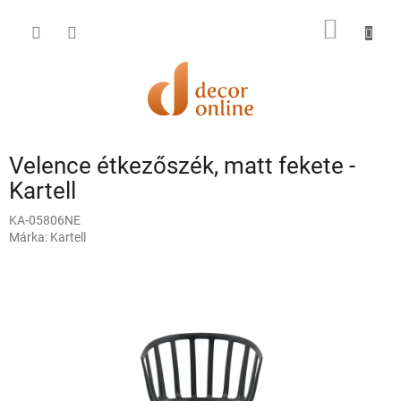
Ugrás
a
KOSÁR
fő
tartalomhoz
Velence étkezőszék, matt fekete -
Kartell
KA-05806NE
Márka:
Kartell