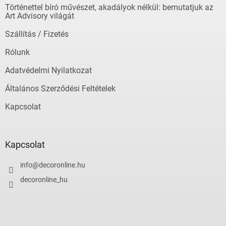
é
Történettel bíró művészet, akadályok nélkül: bemutatjuk az
c
Art Advisory világát
Szállítás / Fizetés
Rólunk
Adatvédelmi Nyilatkozat
Általános Szerződési Feltételek
Kapcsolat
Kapcsolat
info
@
decoronline.hu
decoronline_hu