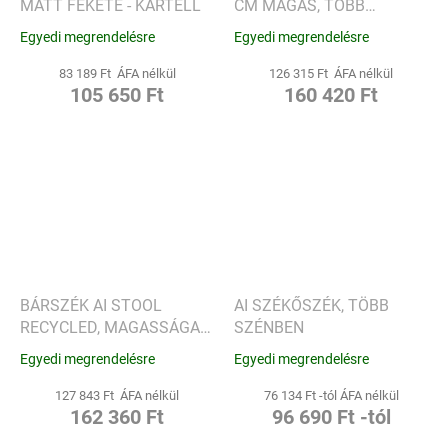
MATT FEKETE - KARTELL
CM MAGAS, TÖBB
SZÉNBEN - KARTELL
Egyedi megrendelésre
Egyedi megrendelésre
83 189 Ft ÁFA nélkül
126 315 Ft ÁFA nélkül
105 650 Ft
160 420 Ft
BÁRSZÉK AI STOOL
AI SZÉKŐSZÉK, TÖBB
RECYCLED, MAGASSÁGA
SZÉNBEN
75 CM, TÖBB SZÍNBEN -
Egyedi megrendelésre
Egyedi megrendelésre
KARTELL
127 843 Ft ÁFA nélkül
76 134 Ft -tól ÁFA nélkül
162 360 Ft
96 690 Ft -tól