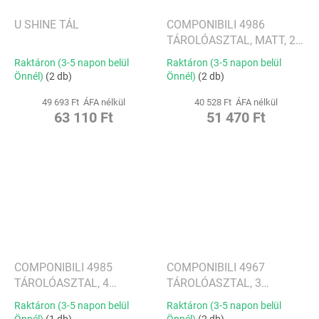
U SHINE TÁL
COMPONIBILI 4986
TÁROLÓASZTAL, MATT, 2
TÁROLÓRÉSSZEL, TÖBB
Raktáron (3-5 napon belül
Raktáron (3-5 napon belül
SZÍNBEN
Önnél)
(2 db)
Önnél)
(2 db)
49 693 Ft ÁFA nélkül
40 528 Ft ÁFA nélkül
63 110 Ft
51 470 Ft
COMPONIBILI 4985
COMPONIBILI 4967
TÁROLÓASZTAL, 4
TÁROLÓASZTAL, 3
TÁROLÓ RÉSZ, TÖBB SZÍN
TÁROLÓ RÉSZ, TÖBB
Raktáron (3-5 napon belül
Raktáron (3-5 napon belül
SZÍNBEN
Önnél)
(1 db)
Önnél)
(2 db)