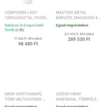
COMPONIBILI 4931
MASTERS METAL
TÁROLÓASZTAL, FEHÉR,
BÁRSZÉK, MAGASSÁG 65
MODULÁRIS - KARTELL
CM, TÖBB SZÍNBEN -
Raktáron (3-5 napon belül
Egyedi megrendelésre
KARTELL
Önnél)
(2 db)
227 976 Ft ÁFA nélkül
289 530 Ft
77 543 Ft ÁFA nélkül
98 480 Ft
HIRAY KERTI KANAPÉ,
SZÉKEK HIRAY
TÖBB VÁLTOZATBAN -
KARFÁKKAL, TÖBBFÉLE
KARTELL
VÁLTOZATBAN - KARTELL
Egyedi megrendelésre
Egyedi megrendelésre