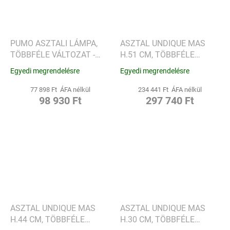
PUMO ASZTALI LÁMPA,
ASZTAL UNDIQUE MAS
TÖBBFÉLE VÁLTOZAT -
H.51 CM, TÖBBFÉLE
KARTELL
VÁLTOZAT - KARTELL
Egyedi megrendelésre
Egyedi megrendelésre
77 898 Ft ÁFA nélkül
234 441 Ft ÁFA nélkül
98 930 Ft
297 740 Ft
ASZTAL UNDIQUE MAS
ASZTAL UNDIQUE MAS
H.44 CM, TÖBBFÉLE
H.30 CM, TÖBBFÉLE