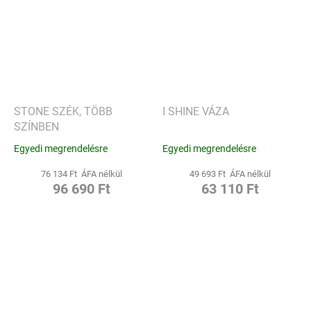
STONE SZÉK, TÖBB
I SHINE VÁZA
SZÍNBEN
Egyedi megrendelésre
Egyedi megrendelésre
76 134 Ft ÁFA nélkül
49 693 Ft ÁFA nélkül
96 690 Ft
63 110 Ft