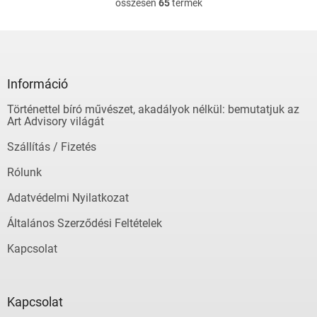
összesen
65
termék
L
i
s
L
t
á
a
b
i
l
Információ
r
é
á
Történettel bíró művészet, akadályok nélkül: bemutatjuk az
c
n
Art Advisory világát
y
í
Szállítás / Fizetés
t
á
Rólunk
s
e
Adatvédelmi Nyilatkozat
l
Általános Szerződési Feltételek
e
m
Kapcsolat
e
i
Kapcsolat