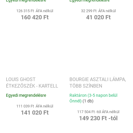
126 315 Ft ÁFA nélkül
32 299 Ft ÁFA nélkül
160 420 Ft
41 020 Ft
LOUIS GHOST
BOURGIE ASZTALI LÁMPA,
ÉTKEZŐSZÉK - KARTELL
TÖBB SZÍNBEN
Egyedi megrendelésre
Raktáron (3-5 napon belül
Önnél)
(1 db)
111 039 Ft ÁFA nélkül
141 020 Ft
117 504 Ft -tól ÁFA nélkül
149 230 Ft -tól