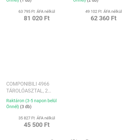
63 795 Ft ÁFA nélkül
49 102 Ft ÁFA nélkül
81 020 Ft
62 360 Ft
COMPONIBILI 4966
TÁROLÓASZTAL, 2
TÁROLÓ RÉSZ, TÖBB
Raktáron (3-5 napon belül
SZÍNBEN
Önnél)
(3 db)
35 827 Ft ÁFA nélkül
45 500 Ft