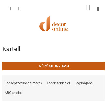
Ugrás
a
KOSÁR
fő
tartalomhoz
Kartell
SZŰRŐ MEGNYITÁSA
T
e
Legnépszerűbb termékek
Legolcsóbb elöl
Legdrágább
r
m
ABC szerint
é
k