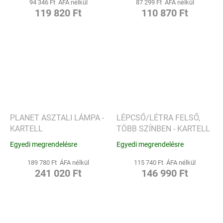
94 346 Ft ÁFA nélkül
87 299 Ft ÁFA nélkül
119 820 Ft
110 870 Ft
PLANET ASZTALI LÁMPA -
LÉPCSŐ/LÉTRA FELSŐ,
KARTELL
TÖBB SZÍNBEN - KARTELL
Egyedi megrendelésre
Egyedi megrendelésre
189 780 Ft ÁFA nélkül
115 740 Ft ÁFA nélkül
241 020 Ft
146 990 Ft