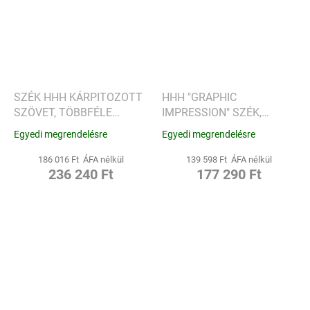
SZÉK HHH KÁRPITOZOTT
HHH "GRAPHIC
SZÖVET, TÖBBFÉLE
IMPRESSION" SZÉK,
VÁLTOZAT - KARTELL
TÖBBFÉLE VÁLTOZAT -
Egyedi megrendelésre
Egyedi megrendelésre
KARTELL
186 016 Ft ÁFA nélkül
139 598 Ft ÁFA nélkül
236 240 Ft
177 290 Ft