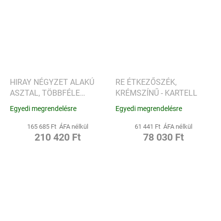
HIRAY NÉGYZET ALAKÚ
RE ÉTKEZŐSZÉK,
ASZTAL, TÖBBFÉLE
KRÉMSZÍNŰ - KARTELL
VÁLTOZATBAN - KARTELL
Egyedi megrendelésre
Egyedi megrendelésre
165 685 Ft ÁFA nélkül
61 441 Ft ÁFA nélkül
210 420 Ft
78 030 Ft