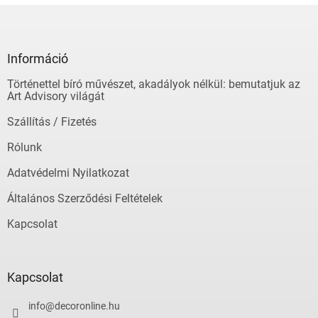
L
á
b
l
Információ
é
Történettel bíró művészet, akadályok nélkül: bemutatjuk az
c
Art Advisory világát
Szállítás / Fizetés
Rólunk
Adatvédelmi Nyilatkozat
Általános Szerződési Feltételek
Kapcsolat
Kapcsolat
info
@
decoronline.hu