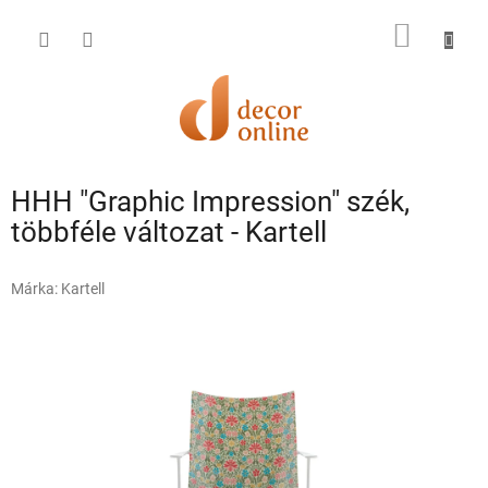
Ugrás
a
KOSÁR
fő
tartalomhoz
HHH "Graphic Impression" szék,
többféle változat - Kartell
Márka:
Kartell