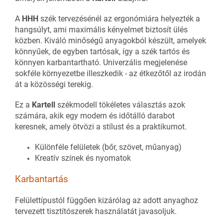
A
HHH
szék tervezésénél az ergonómiára helyezték a
hangsúlyt, ami maximális kényelmet biztosít ülés
közben. Kiváló minőségű anyagokból készült, amelyek
könnyűek, de egyben tartósak, így a szék tartós és
könnyen karbantartható. Univerzális megjelenése
sokféle környezetbe illeszkedik - az étkezőtől az irodán
át a közösségi terekig.
Ez a
Kartell
székmodell tökéletes választás azok
számára, akik egy modern és időtálló darabot
keresnek, amely ötvözi a stílust és a praktikumot.
Különféle felületek (bőr, szövet, műanyag)
Kreatív színek és nyomatok
Karbantartás
Felülettípustól függően kizárólag az adott anyaghoz
tervezett tisztítószerek használatát javasoljuk.