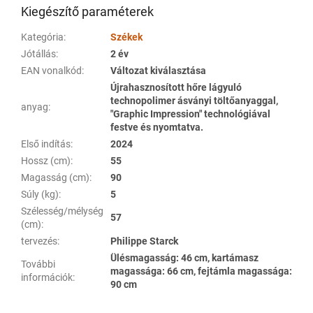
Kiegészítő paraméterek
Kategória
:
Székek
Jótállás
:
2 év
EAN vonalkód
:
Változat kiválasztása
Újrahasznosított hőre lágyuló
technopolimer ásványi töltőanyaggal,
anyag
:
"Graphic Impression" technológiával
festve és nyomtatva.
Első indítás
:
2024
Hossz (cm)
:
55
Magasság (cm)
:
90
Súly (kg)
:
5
Szélesség/mélység
57
(cm)
:
tervezés
:
Philippe Starck
Ülésmagasság: 46 cm, kartámasz
További
magassága: 66 cm, fejtámla magassága:
információk
:
90 cm