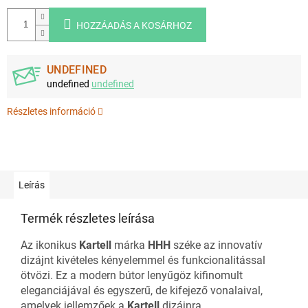
HOZZÁADÁS A KOSÁRHOZ
UNDEFINED
undefined
undefined
Részletes információ
Leírás
Termék részletes leírása
Az ikonikus
Kartell
márka
HHH
széke az innovatív
dizájnt kivételes kényelemmel és funkcionalitással
ötvözi. Ez a modern bútor lenyűgöz kifinomult
eleganciájával és egyszerű, de kifejező vonalaival,
amelyek jellemzőek a
Kartell
dizájnra.