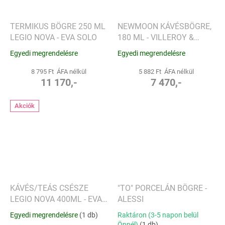
TERMIKUS BÖGRE 250 ML
NEWMOON KÁVÉSBÖGRE,
LEGIO NOVA - EVA SOLO
180 ML - VILLEROY &
BOCH
Egyedi megrendelésre
Egyedi megrendelésre
8 795 Ft ÁFA nélkül
5 882 Ft ÁFA nélkül
11 170,-
7 470,-
Akciók
KÁVÉS/TEÁS CSÉSZE
"TO" PORCELÁN BÖGRE -
LEGIO NOVA 400ML - EVA
ALESSI
SOLO
Egyedi megrendelésre
(1 db)
Raktáron (3-5 napon belül
Önnél)
(1 db)