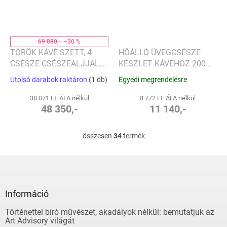
69 080,-
–30 %
TÖRÖK KÁVÉ SZETT, 4
HŐÁLLÓ ÜVEGCSÉSZE
CSÉSZE CSÉSZEALJJAL,
KÉSZLET KÁVÉHOZ 200
FEKETE HULLÁM -
ML NERO, BLOMUS
Utolsó darabok raktáron
(1 db)
Egyedi megrendelésre
SELAMLIQUE
38 071 Ft ÁFA nélkül
8 772 Ft ÁFA nélkül
48 350,-
11 140,-
összesen
34
termék
L
i
s
L
t
á
a
b
i
l
Információ
r
é
á
Történettel bíró művészet, akadályok nélkül: bemutatjuk az
c
n
Art Advisory világát
y