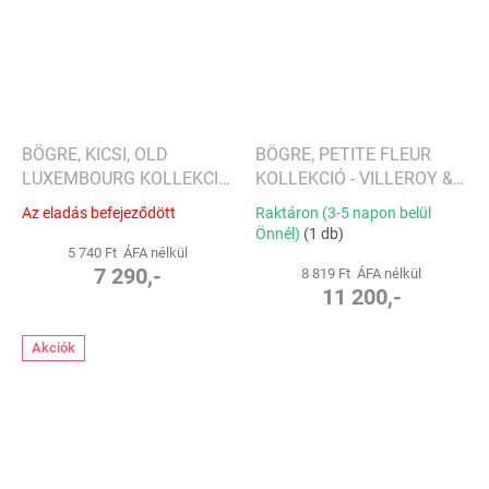
BÖGRE, KICSI, OLD
BÖGRE, PETITE FLEUR
LUXEMBOURG KOLLEKCIÓ
KOLLEKCIÓ - VILLEROY &
- VILLEROY & BOCH
BOCH
Az eladás befejeződött
Raktáron (3-5 napon belül
Önnél)
(1 db)
5 740 Ft ÁFA nélkül
7 290,-
8 819 Ft ÁFA nélkül
11 200,-
Akciók