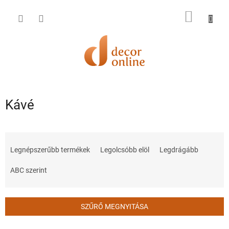
Ugrás
a
KOSÁR
fő
tartalomhoz
Kávé
T
e
Legnépszerűbb termékek
Legolcsóbb elöl
Legdrágább
r
m
ABC szerint
é
k
e
SZŰRŐ MEGNYITÁSA
k
r