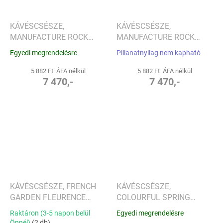
KÁVÉSCSÉSZE,
KÁVÉSCSÉSZE,
MANUFACTURE ROCK
MANUFACTURE ROCK
BLANC KOLLEKCIÓ -
KOLLEKCIÓ - VILLEROY &
Egyedi megrendelésre
Pillanatnyilag nem kapható
VILLEROY & BOCH
BOCH
5 882 Ft ÁFA nélkül
5 882 Ft ÁFA nélkül
7 470,-
7 470,-
KÁVÉSCSÉSZE, FRENCH
KÁVÉSCSÉSZE,
GARDEN FLEURENCE
COLOURFUL SPRING
KOLLEKCIÓ - VILLEROY &
KOLLEKCIÓ - VILLEROY &
Raktáron (3-5 napon belül
Egyedi megrendelésre
BOCH
BOCH
Önnél)
(2 db)