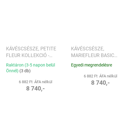
KÁVÉSCSÉSZE, PETITE
KÁVÉSCSÉSZE,
FLEUR KOLLEKCIÓ -
MARIEFLEUR BASIC
VILLEROY & BOCH
KOLLEKCIÓ - VILLEROY &
Raktáron (3-5 napon belül
Egyedi megrendelésre
BOCH
Önnél)
(3 db)
6 882 Ft ÁFA nélkül
8 740,-
6 882 Ft ÁFA nélkül
8 740,-