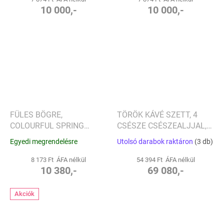
10 000,-
10 000,-
FÜLES BÖGRE,
TÖRÖK KÁVÉ SZETT, 4
COLOURFUL SPRING
CSÉSZE CSÉSZEALJJAL,
KOLLEKCIÓ - VILLEROY &
KÉK HULLÁM -
Egyedi megrendelésre
Utolsó darabok raktáron
(3 db)
BOCH
SELAMLIQUE
8 173 Ft ÁFA nélkül
54 394 Ft ÁFA nélkül
10 380,-
69 080,-
Akciók