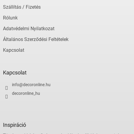
í
Szállítás / Fizetés
t
á
Rólunk
s
e
Adatvédelmi Nyilatkozat
l
Általános Szerződési Feltételek
e
m
Kapcsolat
e
i
Kapcsolat
info
@
decoronline.hu
decoronline_hu
Inspiráció