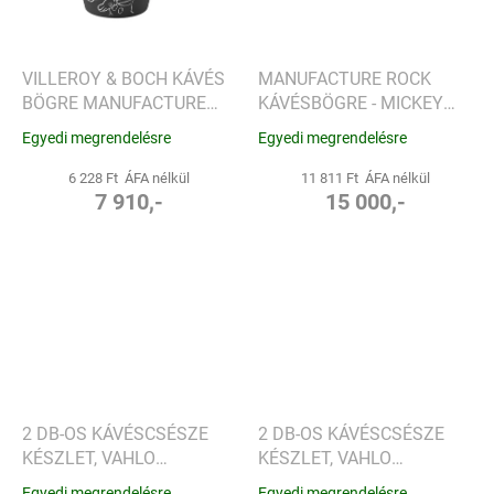
VILLEROY & BOCH KÁVÉS
MANUFACTURE ROCK
BÖGRE MANUFACTURE
KÁVÉSBÖGRE - MICKEY
ROCK - MICKEY EGÉR
EGÉR, 2 DB VILLEROY &
Egyedi megrendelésre
Egyedi megrendelésre
BOCH
6 228 Ft ÁFA nélkül
11 811 Ft ÁFA nélkül
7 910,-
15 000,-
2 DB-OS KÁVÉSCSÉSZE
2 DB-OS KÁVÉSCSÉSZE
KÉSZLET, VAHLO
KÉSZLET, VAHLO
KOLLEKCIÓ | MA 6 CM, Ø
KOLLEKCIÓ | MA 6 CM, Ø
Egyedi megrendelésre
Egyedi megrendelésre