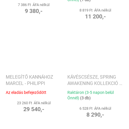
7 386 Ft ÁFA nélkül
9 380,-
8 819 Ft ÁFA nélkül
11 200,-
MELEGÍTŐ KANNÁHOZ
KÁVÉSCSÉSZE, SPRING
MARCEL - PHILIPPI
AWAKENING KOLLEKCIÓ -
VILLEROY & BOCH
Az eladás befejeződött
Raktáron (3-5 napon belül
Önnél)
(3 db)
23 260 Ft ÁFA nélkül
29 540,-
6 528 Ft ÁFA nélkül
8 290,-