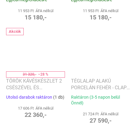
8,5 CM - MIRAGE SZÜRKE -
8,5 CM - HOLDSUGÁR -
BLOMUS
BLOMUS
11 953 Ft ÁFA nélkül
11 953 Ft ÁFA nélkül
15 180,-
15 180,-
Akciók
31 320,-
–28 %
TÖRÖK KÁVÉSKÉSZLET 2
TÉGLALAP ALAKÚ
CSÉSZÉVEL ÉS
PORCELÁN FEHÉR - CLAP
CSÉSZEALJAKKAL,
DESIGN
Utolsó darabok raktáron
(1 db)
Raktáron (3-5 napon belül
TÜRKIZ GYAPJÚ -
Önnél)
SELAMLIQUE
17 606 Ft ÁFA nélkül
22 360,-
21 724 Ft ÁFA nélkül
27 590,-