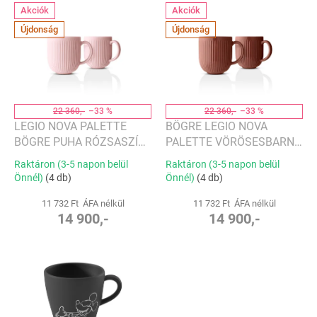
T
e
Akciók
Akciók
e
n
Újdonság
Újdonság
r
d
m
e
é
z
k
é
e
s
k
22 360,-
–33 %
22 360,-
–33 %
e
l
LEGIO NOVA PALETTE
BÖGRE LEGIO NOVA
i
BÖGRE PUHA RÓZSASZÍN
PALETTE VÖRÖSESBARNA
s
38 CL 2 DB - EVA SOLO
38 CL 2 DB - EVA SOLO
Raktáron (3-5 napon belül
Raktáron (3-5 napon belül
t
Önnél)
(4 db)
Önnél)
(4 db)
á
j
11 732 Ft ÁFA nélkül
11 732 Ft ÁFA nélkül
14 900,-
14 900,-
a